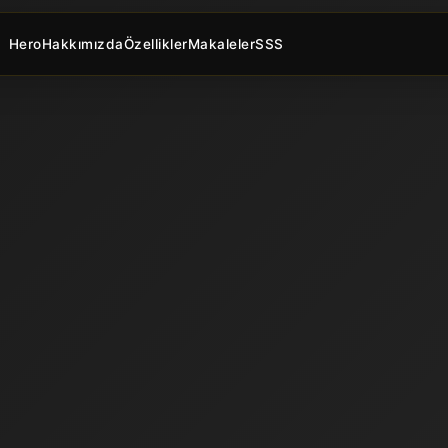
Hero
Hakkımızda
Özellikler
Makaleler
SSS